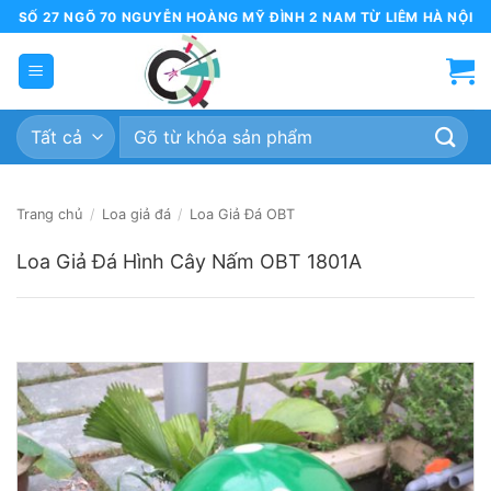
Bỏ
SỐ 27 NGÕ 70 NGUYỄN HOÀNG MỸ ĐÌNH 2 NAM TỪ LIÊM HÀ NỘI
qua
nội
dung
Tìm
kiếm:
Trang chủ
/
Loa giả đá
/
Loa Giả Đá OBT
Loa Giả Đá Hình Cây Nấm OBT 1801A