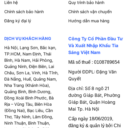
Liên hệ
Quy trình bảo hành
Chính sách bảo hành
Chính sách vận chuyển
Đăng ký đại lý
Hướng dẫn mua hàng
DỊCH VỤ KHÁCH HÀNG
Công Ty Cổ Phần Đầu Tư
Và Xuất Nhập Khẩu Tia
Hà Nội, Lạng Sơn, Bắc kạn,
Sáng Việt Nam
TP.HCM, Nam Định, Thái
Bình, Hà Nam, Hải Phòng,
Mã số thuế : 0108789654
Quảng Ninh, Điện Biên, Lai
Người ĐDPL: Đặng Văn
Châu, Sơn La, Vinh, Hà Tĩnh,
Quyết
Đà Nẵng, Huế, Quảng Nam,
Nha Trang (Khánh Hòa),
Địa chỉ: Số 8 ngõ 21
Quảng Bình, Bình Dương,
đường Giáp Bát, Phường
Đồng Xoài Bình Phước, Bà
Giáp Bát, Quận Hoàng
Rịa – Vũng Tàu, Biên Hòa
Mai Tp. Hà Nội
(Đồng Nai), Bạc Liêu, Cần
Thơ, Tây Ninh, Lâm Đồng,
Cấp ngày 18/06/2019,
Ninh Thuận, Bình Thuận,
đăng ký & quản lý bởi Chi