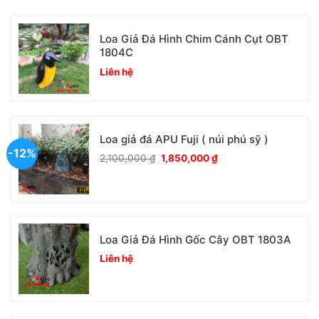
Loa Giả Đá Hình Chim Cánh Cụt OBT
1804C
Liên hệ
Loa giả đá APU Fuji ( núi phú sỹ )
-12%
Giá
Giá
2,100,000
₫
1,850,000
₫
gốc
hiện
là:
tại
2,100,000 ₫.
là:
1,850,000 ₫.
Loa Giả Đá Hình Gốc Cây OBT 1803A
Liên hệ