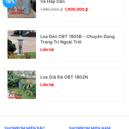
-19%
Và Hấp Dẫn
Giá
Giá
1,980,000
₫
1,600,000
₫
gốc
hiện
là:
tại
1,980,000 ₫.
là:
1,600,000 ₫.
Loa Đèn OBT 1805B – Chuyên Dùng
Trang Trí Ngoài Trời
Liên hệ
Loa Giả Đá OBT 1802N
Liên hệ
SHOWROM MIỀN BẮC
SHOWROM MIỀN NAM