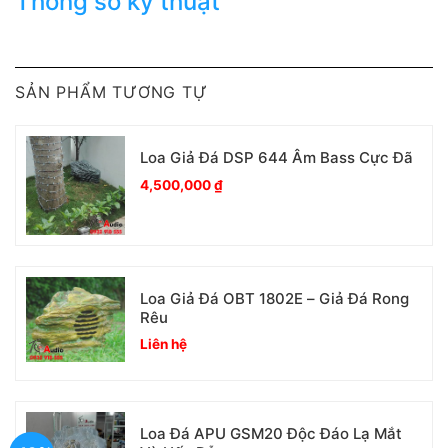
Thông số kỹ thuật
SẢN PHẨM TƯƠNG TỰ
Loa Giả Đá DSP 644 Âm Bass Cực Đã
4,500,000
₫
Loa Giả Đá OBT 1802E – Giả Đá Rong
Rêu
Liên hệ
Loa Đá APU GSM20 Độc Đáo Lạ Mắt