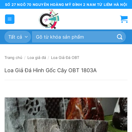
Bỏ
SỐ 27 NGÕ 70 NGUYỄN HOÀNG MỸ ĐÌNH 2 NAM TỪ LIÊM HÀ NỘI
qua
nội
dung
Tìm
kiếm:
Trang chủ
/
Loa giả đá
/
Loa Giả Đá OBT
Loa Giả Đá Hình Gốc Cây OBT 1803A