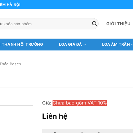
ÊM HÀ NỘI
GIỚI THIỆU
M THANH HỘI TRƯỜNG
LOA GIẢ ĐÁ
LOA ÂM TRẦN
i Thảo Bosch
Giá:
Chưa bao gồm VAT 10%
Liên hệ