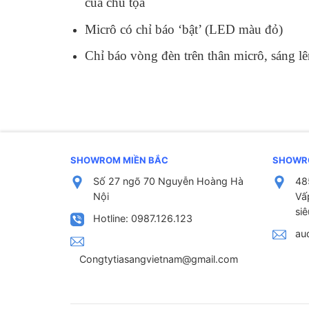
của chủ tọa
Micrô có chỉ báo ‘bật’ (LED màu đỏ)
Chỉ báo vòng đèn trên thân micrô, sáng lê
SHOWROM MIỀN BẮC
SHOWR
Số 27 ngõ 70 Nguyễn Hoàng Hà
48
Nội
Vấ
siê
Hotline: 0987.126.123
au
Congtytiasangvietnam@gmail.com