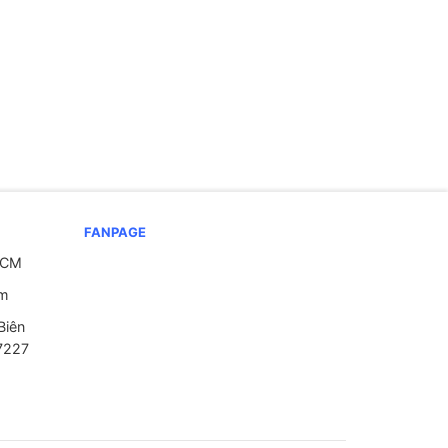
FANPAGE
HCM
om
Biên
7227