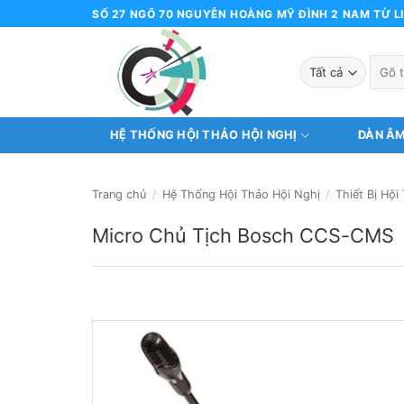
Bỏ
SỐ 27 NGÕ 70 NGUYỄN HOÀNG MỸ ĐÌNH 2 NAM TỪ LI
qua
nội
Tìm
dung
kiếm:
HỆ THỐNG HỘI THẢO HỘI NGHỊ
DÀN Â
Trang chủ
/
Hệ Thống Hội Thảo Hội Nghị
/
Thiết Bị Hộ
Micro Chủ Tịch Bosch CCS-CMS