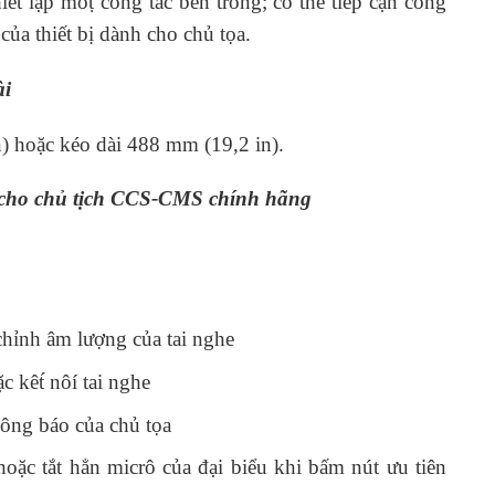
t lập môṭ công tắc bên trong; có thể tiếp cận công
 của thiết bị dành cho chủ tọa.
ài
) hoặc kéo dài 488 mm (19,2 in).
nh cho chủ tịch CCS‑CMS chính hãng
chỉnh âm lượng của tai nghe
 kêt́ nôí tai nghe
ông báo của chủ tọa
hoặc tắt hẳn micrô của đại biểu khi bấm nút ưu tiên