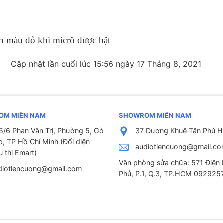
n màu đỏ khi micrô được bật
Cập nhật lần cuối lúc 15:56 ngày 17 Tháng 8, 2021
OM MIỀN NAM
SHOWROM MIỀN NAM
5/6 Phan Văn Trị, Phường 5, Gò
37 Dương Khuê Tân Phú 
p, TP Hồ Chí Minh (Đối diện
audiotiencuong@gmail.c
u thị Emart)
Văn phòng sửa chữa: 571 Điện 
diotiencuong@gmail.com
Phủ, P.1, Q.3, TP.HCM 092925