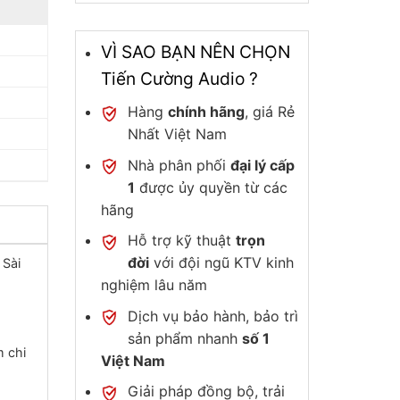
VÌ SAO BẠN NÊN CHỌN
Tiến Cường Audio ?
Hàng
chính hãng
, giá Rẻ
Nhất Việt Nam
Nhà phân phối
đại lý cấp
1
được ủy quyền từ các
hãng
Hỗ trợ kỹ thuật
trọn
đời
với đội ngũ KTV kinh
 Sài
nghiệm lâu năm
Dịch vụ bảo hành, bảo trì
sản phẩm nhanh
số 1
m chi
Việt Nam
Giải pháp đồng bộ, trải