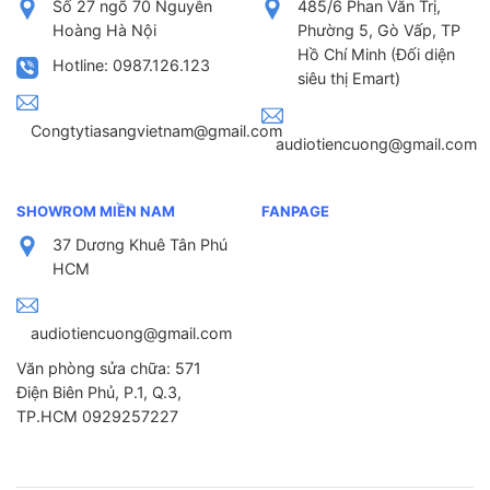
Số 27 ngõ 70 Nguyễn
485/6 Phan Văn Trị,
Hoàng Hà Nội
Phường 5, Gò Vấp, TP
Hồ Chí Minh (Đối diện
Hotline: 0987.126.123
siêu thị Emart)
Congtytiasangvietnam@gmail.com
audiotiencuong@gmail.com
SHOWROM MIỀN NAM
FANPAGE
37 Dương Khuê Tân Phú
HCM
audiotiencuong@gmail.com
Văn phòng sửa chữa: 571
Điện Biên Phủ, P.1, Q.3,
TP.HCM 0929257227