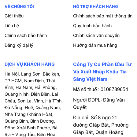
VỀ CHÚNG TÔI
HỖ TRỢ KHÁCH HÀNG
Giới thiệu
Chính sách bảo mật thông tin
Liên hệ
Quy trình bảo hành
Chính sách bảo hành
Chính sách vận chuyển
Đăng ký đại lý
Hướng dẫn mua hàng
DỊCH VỤ KHÁCH HÀNG
Công Ty Cổ Phần Đầu Tư
Và Xuất Nhập Khẩu Tia
Hà Nội, Lạng Sơn, Bắc kạn,
Sáng Việt Nam
TP.HCM, Nam Định, Thái
Bình, Hà Nam, Hải Phòng,
Mã số thuế : 0108789654
Quảng Ninh, Điện Biên, Lai
Người ĐDPL: Đặng Văn
Châu, Sơn La, Vinh, Hà Tĩnh,
Quyết
Đà Nẵng, Huế, Quảng Nam,
Nha Trang (Khánh Hòa),
Địa chỉ: Số 8 ngõ 21
Quảng Bình, Bình Dương,
đường Giáp Bát, Phường
Đồng Xoài Bình Phước, Bà
Giáp Bát, Quận Hoàng
Rịa – Vũng Tàu, Biên Hòa