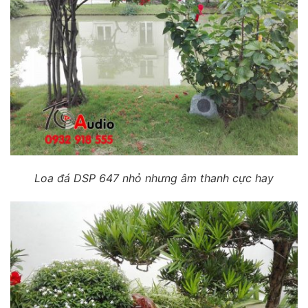
Loa đá DSP 647 nhỏ nhưng âm thanh cực hay