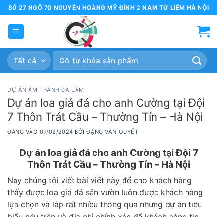
Bỏ
SỐ 27 NGÕ 70 NGUYỄN HOÀNG MỸ ĐÌNH 2 NAM TỪ LIÊM HÀ NỘI
qua
nội
dung
Tìm
kiếm:
DỰ ÁN ÂM THANH ĐÃ LÀM
Dự án loa giả đá cho anh Cường tại Đội
7 Thôn Trát Cầu – Thường Tín – Hà Nội
ĐĂNG VÀO
07/02/2024
BỞI
ĐẶNG VĂN QUYẾT
Dự án loa giả đá cho anh Cường tại Đội 7
Thôn Trát Cầu – Thường Tín – Hà Nội
Nay chúng tôi viết bài viết này để cho khách hàng
thấy được loa giả đá sân vườn luôn được khách hàng
lựa chọn và lắp rất nhiều thông qua những dự án tiêu
biểu nêu trên và địa chỉ chính xác để khách hàng tin