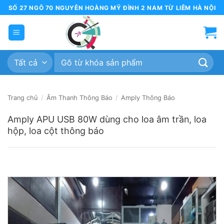
Bỏ
SỐ 27 NGÕ 70 NGUYỄN HOÀNG MỸ ĐÌNH 2 NAM TỪ LIÊM HÀ NỘI
qua
nội
dung
Tìm
kiếm:
Trang chủ
/
Âm Thanh Thông Báo
/
Amply Thông Báo
Amply APU USB 80W dùng cho loa âm trần, loa
hộp, loa cột thông báo