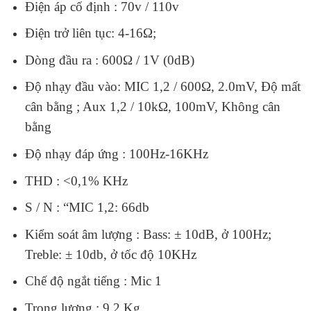
Điện áp cố định : 70v / 110v
Điện trở liên tục: 4-16Ω;
Dòng đầu ra : 600Ω / 1V (0dB)
Độ nhạy đầu vào: MIC 1,2 / 600Ω, 2.0mV, Độ mất
cân bằng ; Aux 1,2 / 10kΩ, 100mV, Không cân
bằng
Độ nhạy đáp ứng : 100Hz-16KHz
THD : <0,1% KHz
S / N : “MIC 1,2: 66db
Kiểm soát âm lượng : Bass: ± 10dB, ở 100Hz;
Treble: ± 10db, ở tốc độ 10KHz
Chế độ ngắt tiếng : Mic 1
Trọng lượng : 9.2 Kg