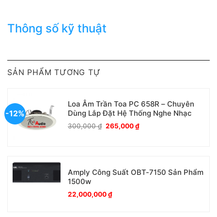
Thông số kỹ thuật
SẢN PHẨM TƯƠNG TỰ
Loa Âm Trần Toa PC 658R – Chuyên
-12%
Dùng Lắp Đặt Hệ Thống Nghe Nhạc
Giá
Giá
300,000
₫
265,000
₫
gốc
hiện
là:
tại
300,000 ₫.
là:
265,000 ₫.
​Amply Công Suất OBT-7150 Sản Phẩm
1500w
22,000,000
₫