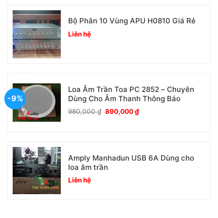
Bộ Phân 10 Vùng APU H0810 Giá Rẻ
Liên hệ
Loa Âm Trần Toa PC 2852 – Chuyên
-9%
Dùng Cho Âm Thanh Thông Báo
Giá
Giá
980,000
₫
890,000
₫
gốc
hiện
là:
tại
980,000 ₫.
là:
890,000 ₫.
Amply Manhadun USB 6A Dùng cho
loa âm trần
Liên hệ