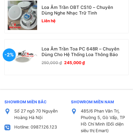
Loa Âm Trần OBT CS10 – Chuyên
Dùng Nghe Nhạc Trữ Tình
Liên hệ
Loa Âm Trần Toa PC 648R – Chuyên
-2%
Dùng Cho Hệ Thống Loa Thông Báo
Giá
Giá
250,000
₫
245,000
₫
gốc
hiện
là:
tại
250,000 ₫.
là:
245,000 ₫.
SHOWROM MIỀN BẮC
SHOWROM MIỀN NAM
Số 27 ngõ 70 Nguyễn
485/6 Phan Văn Trị,
Hoàng Hà Nội
Phường 5, Gò Vấp, TP
Hồ Chí Minh (Đối diện
Hotline: 0987.126.123
siêu thị Emart)