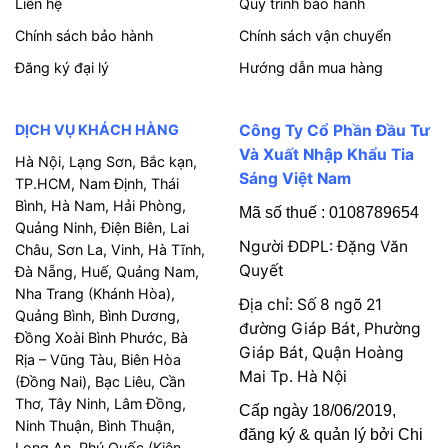
Liên hệ
Quy trình bảo hành
Chính sách bảo hành
Chính sách vận chuyển
Đăng ký đại lý
Hướng dẫn mua hàng
DỊCH VỤ KHÁCH HÀNG
Công Ty Cổ Phần Đầu Tư
Và Xuất Nhập Khẩu Tia
Hà Nội, Lạng Sơn, Bắc kạn,
Sáng Việt Nam
TP.HCM, Nam Định, Thái
Bình, Hà Nam, Hải Phòng,
Mã số thuế : 0108789654
Quảng Ninh, Điện Biên, Lai
Người ĐDPL: Đặng Văn
Châu, Sơn La, Vinh, Hà Tĩnh,
Quyết
Đà Nẵng, Huế, Quảng Nam,
Nha Trang (Khánh Hòa),
Địa chỉ: Số 8 ngõ 21
Quảng Bình, Bình Dương,
đường Giáp Bát, Phường
Đồng Xoài Bình Phước, Bà
Giáp Bát, Quận Hoàng
Rịa – Vũng Tàu, Biên Hòa
Mai Tp. Hà Nội
(Đồng Nai), Bạc Liêu, Cần
Thơ, Tây Ninh, Lâm Đồng,
Cấp ngày 18/06/2019,
Ninh Thuận, Bình Thuận,
đăng ký & quản lý bởi Chi
Long An, Phú Quốc (Kiên