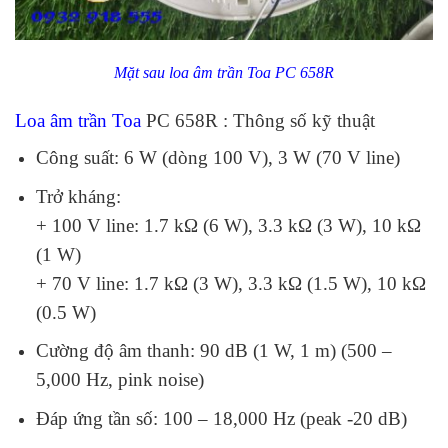
Mặt sau loa âm trần Toa PC 658R
Loa âm trần Toa
PC 658R : Thông số kỹ thuật
Công suất: 6 W (dòng 100 V), 3 W (70 V line)
Trở kháng:
+ 100 V line: 1.7 kΩ (6 W), 3.3 kΩ (3 W), 10 kΩ
(1 W)
+ 70 V line: 1.7 kΩ (3 W), 3.3 kΩ (1.5 W), 10 kΩ
(0.5 W)
Cường độ âm thanh: 90 dB (1 W, 1 m) (500 –
5,000 Hz, pink noise)
Đáp ứng tần số: 100 – 18,000 Hz (peak -20 dB)