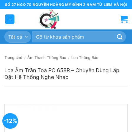
Bỏ
SỐ 27 NGÕ 70 NGUYỄN HOÀNG MỸ ĐÌNH 2 NAM TỪ LIÊM HÀ NỘI
qua
nội
dung
Tìm
kiếm:
Trang chủ
/
Âm Thanh Thông Báo
/
Loa Thông Báo
Loa Âm Trần Toa PC 658R – Chuyên Dùng Lắp
Đặt Hệ Thống Nghe Nhạc
-12%