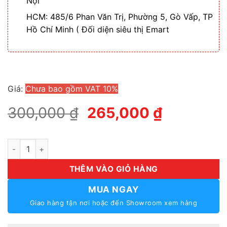
Nội
HCM: 485/6 Phan Văn Trị, Phường 5, Gò Vấp, TP
Hồ Chí Minh ( Đối diện siêu thị Emart
Giá:
Chưa bao gồm VAT 10%
Giá
Giá
300,000
₫
265,000
₫
gốc
hiện
là:
tại
Loa Âm Trần Toa PC 658R - Chuyên Dùng Lắp Đặt Hệ Thống N
300,000 ₫.
là:
265,000 
THÊM VÀO GIỎ HÀNG
MUA NGAY
Giao hàng tận nơi hoặc đến Showroom xem hàng