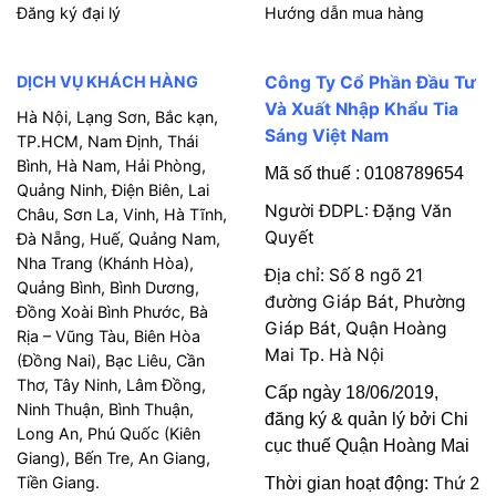
Đăng ký đại lý
Hướng dẫn mua hàng
DỊCH VỤ KHÁCH HÀNG
Công Ty Cổ Phần Đầu Tư
Và Xuất Nhập Khẩu Tia
Hà Nội, Lạng Sơn, Bắc kạn,
Sáng Việt Nam
TP.HCM, Nam Định, Thái
Bình, Hà Nam, Hải Phòng,
Mã số thuế : 0108789654
Quảng Ninh, Điện Biên, Lai
Người ĐDPL: Đặng Văn
Châu, Sơn La, Vinh, Hà Tĩnh,
Quyết
Đà Nẵng, Huế, Quảng Nam,
Nha Trang (Khánh Hòa),
Địa chỉ: Số 8 ngõ 21
Quảng Bình, Bình Dương,
đường Giáp Bát, Phường
Đồng Xoài Bình Phước, Bà
Giáp Bát, Quận Hoàng
Rịa – Vũng Tàu, Biên Hòa
Mai Tp. Hà Nội
(Đồng Nai), Bạc Liêu, Cần
Thơ, Tây Ninh, Lâm Đồng,
Cấp ngày 18/06/2019,
Ninh Thuận, Bình Thuận,
đăng ký & quản lý bởi Chi
Long An, Phú Quốc (Kiên
cục thuế Quận Hoàng Mai
Giang), Bến Tre, An Giang,
Tiền Giang.
Thứ 2
Thời gian hoạt động: