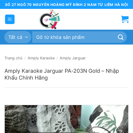
Bỏ
SỐ 27 NGÕ 70 NGUYỄN HOÀNG MỸ ĐÌNH 2 NAM TỪ LIÊM HÀ NỘI
qua
nội
dung
Tìm
kiếm:
Trang chủ
/
Amply Karaoke
/
Amply Jarguar
Amply Karaoke Jarguar PA-203N Gold – Nhập
Khẩu Chính Hãng