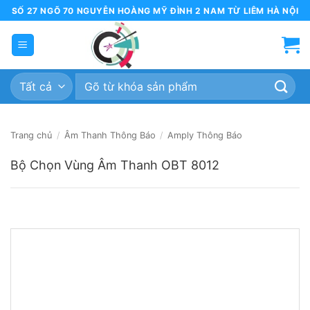
Bỏ
SỐ 27 NGÕ 70 NGUYỄN HOÀNG MỸ ĐÌNH 2 NAM TỪ LIÊM HÀ NỘI
qua
nội
dung
Tìm
kiếm:
Trang chủ
/
Âm Thanh Thông Báo
/
Amply Thông Báo
Bộ Chọn Vùng Âm Thanh OBT 8012