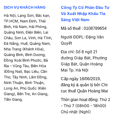
DỊCH VỤ KHÁCH HÀNG
Công Ty Cổ Phần Đầu Tư
Và Xuất Nhập Khẩu Tia
Hà Nội, Lạng Sơn, Bắc kạn,
Sáng Việt Nam
TP.HCM, Nam Định, Thái
Bình, Hà Nam, Hải Phòng,
Mã số thuế : 0108789654
Quảng Ninh, Điện Biên, Lai
Người ĐDPL: Đặng Văn
Châu, Sơn La, Vinh, Hà Tĩnh,
Quyết
Đà Nẵng, Huế, Quảng Nam,
Nha Trang (Khánh Hòa),
Địa chỉ: Số 8 ngõ 21
Quảng Bình, Bình Dương,
đường Giáp Bát, Phường
Đồng Xoài Bình Phước, Bà
Giáp Bát, Quận Hoàng
Rịa – Vũng Tàu, Biên Hòa
Mai Tp. Hà Nội
(Đồng Nai), Bạc Liêu, Cần
Thơ, Tây Ninh, Lâm Đồng,
Cấp ngày 18/06/2019,
Ninh Thuận, Bình Thuận,
đăng ký & quản lý bởi Chi
Long An, Phú Quốc (Kiên
cục thuế Quận Hoàng Mai
Giang), Bến Tre, An Giang,
Tiền Giang.
Thứ 2
Thời gian hoạt động:
- Thứ 7 (08h00 - 18h00)
Chủ nhật (Nghỉ)