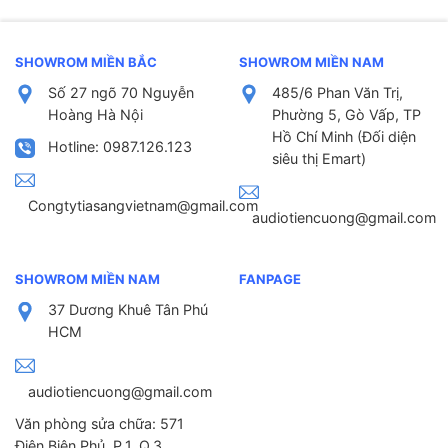
SHOWROM MIỀN BẮC
SHOWROM MIỀN NAM
Số 27 ngõ 70 Nguyễn
485/6 Phan Văn Trị,
Hoàng Hà Nội
Phường 5, Gò Vấp, TP
Hồ Chí Minh (Đối diện
Hotline: 0987.126.123
siêu thị Emart)
Congtytiasangvietnam@gmail.com
audiotiencuong@gmail.com
SHOWROM MIỀN NAM
FANPAGE
37 Dương Khuê Tân Phú
HCM
audiotiencuong@gmail.com
Văn phòng sửa chữa: 571
Điện Biên Phủ, P.1, Q.3,