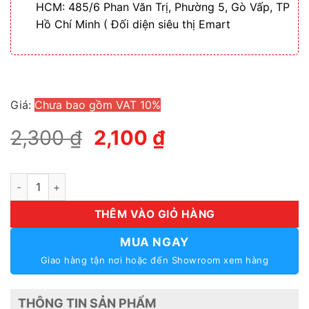
HCM: 485/6 Phan Văn Trị, Phường 5, Gò Vấp, TP
Hồ Chí Minh ( Đối diện siêu thị Emart
Giá:
Chưa bao gồm VAT 10%
Giá
Giá
2,300
₫
2,100
₫
gốc
hiện
là:
tại
Loa Âm Trần JBL Control 12CT số lượng
2,300 ₫.
là:
2,100 ₫.
THÊM VÀO GIỎ HÀNG
MUA NGAY
Giao hàng tận nơi hoặc đến Showroom xem hàng
THÔNG TIN SẢN PHẨM