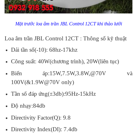
Mặt trước loa âm trần JBL Control 12CT khi thào lưới
Loa âm trần JBL Control 12CT : Thông số kỹ thuật
Dải tần số(-10): 68hz-17khz
Công suất: 40W(chương trình), 20W(liên tục)
Biến áp:15W,7.5W,3.8W,@70V và
100V(&1.9W@70V only)
Tần số đáp ứng(±3db):95Hz-15kHz
Độ nhạy:84db
Directivity Factor(Q): 9.8
Directivity Index(DI): 7.4db