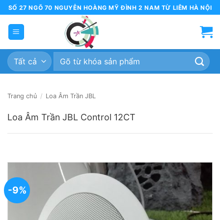
Bỏ
SỐ 27 NGÕ 70 NGUYỄN HOÀNG MỸ ĐÌNH 2 NAM TỪ LIÊM HÀ NỘI
qua
nội
dung
Tìm
kiếm:
Trang chủ
/
Loa Âm Trần JBL
Loa Âm Trần JBL Control 12CT
-9%