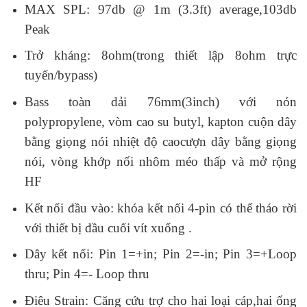
MAX SPL: 97db @ 1m (3.3ft) average,103db
Peak
Trở kháng: 8ohm(trong thiết lập 8ohm trực
tuyến/bypass)
Bass toàn dải 76mm(3inch) với nón
polypropylene, vòm cao su butyl, kapton cuộn dây
bằng giọng nói nhiệt độ caocượn dây bằng giọng
nói, vòng khớp nối nhôm méo thấp và mở rộng
HF
Kết nối đầu vào: khóa kết nối 4-pin có thể tháo rời
với thiết bị đầu cuối vít xuống .
Dây kết nối: Pin 1=+in; Pin 2=-in; Pin 3=+Loop
thru; Pin 4=- Loop thru
Điêu Strain: Căng cứu trợ cho hai loại cáp,hai ống