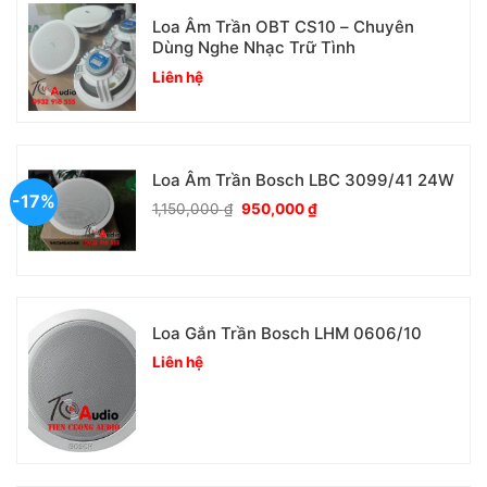
Loa Âm Trần OBT CS10 – Chuyên
Dùng Nghe Nhạc Trữ Tình
Liên hệ
Loa Âm Trần Bosch LBC 3099/41 24W
-17%
Giá
Giá
1,150,000
₫
950,000
₫
gốc
hiện
là:
tại
1,150,000 ₫.
là:
950,000 ₫.
Loa Gắn Trần Bosch LH​M 0606/10
Liên hệ