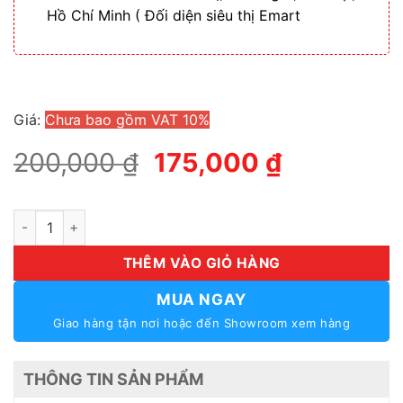
Hồ Chí Minh ( Đối diện siêu thị Emart
Giá:
Chưa bao gồm VAT 10%
Giá
Giá
200,000
₫
175,000
₫
gốc
hiện
là:
tại
Loa Âm Trần 4W ABK WA 114 – Hàng Nhập Khẩu số lượng
200,000 ₫.
là:
175,000 ₫
THÊM VÀO GIỎ HÀNG
MUA NGAY
Giao hàng tận nơi hoặc đến Showroom xem hàng
THÔNG TIN SẢN PHẨM