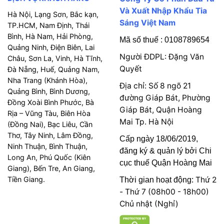
Và Xuất Nhập Khẩu Tia
Hà Nội, Lạng Sơn, Bắc kạn,
Sáng Việt Nam
TP.HCM, Nam Định, Thái
Bình, Hà Nam, Hải Phòng,
Mã số thuế : 0108789654
Quảng Ninh, Điện Biên, Lai
Người ĐDPL: Đặng Văn
Châu, Sơn La, Vinh, Hà Tĩnh,
Quyết
Đà Nẵng, Huế, Quảng Nam,
Nha Trang (Khánh Hòa),
Địa chỉ: Số 8 ngõ 21
Quảng Bình, Bình Dương,
đường Giáp Bát, Phường
Đồng Xoài Bình Phước, Bà
Giáp Bát, Quận Hoàng
Rịa – Vũng Tàu, Biên Hòa
Mai Tp. Hà Nội
(Đồng Nai), Bạc Liêu, Cần
Thơ, Tây Ninh, Lâm Đồng,
Cấp ngày 18/06/2019,
Ninh Thuận, Bình Thuận,
đăng ký & quản lý bởi Chi
Long An, Phú Quốc (Kiên
cục thuế Quận Hoàng Mai
Giang), Bến Tre, An Giang,
Tiền Giang.
Thứ 2
Thời gian hoạt động:
- Thứ 7 (08h00 - 18h00)
Chủ nhật (Nghỉ)