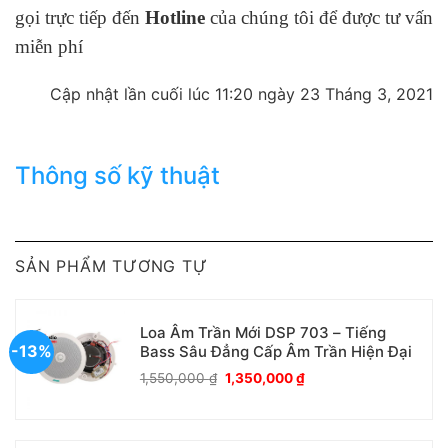
gọi trực tiếp đến
Hotline
của chúng tôi để được tư vấn
miễn phí
Cập nhật lần cuối lúc 11:20 ngày 23 Tháng 3, 2021
Thông số kỹ thuật
SẢN PHẨM TƯƠNG TỰ
Loa Âm Trần Mới DSP 703 – Tiếng
-13%
Bass Sâu Đẳng Cấp Âm Trần Hiện Đại
Giá
Giá
1,550,000
₫
1,350,000
₫
gốc
hiện
là:
tại
1,550,000 ₫.
là:
1,350,000 ₫.