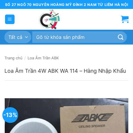
Bỏ
SỐ 27 NGÕ 70 NGUYỄN HOÀNG MỸ ĐÌNH 2 NAM TỪ LIÊM HÀ NỘI
qua
nội
dung
Tìm
kiếm:
Trang chủ
/
Loa Âm Trần ABK
Loa Âm Trần 4W ABK WA 114 – Hàng Nhập Khẩu
-13%