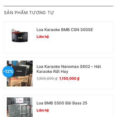
SẢN PHẨM TƯƠNG TỰ
Loa Karaoke BMB CSN 300SE
Liên hệ
Loa Karaoke Nanomax S602 – Hát
-12%
Karaoke Rất Hay
Giá
Giá
1,300,000
₫
1,150,000
₫
gốc
hiện
là:
tại
1,300,000 ₫.
là:
1,150,000 ₫.
Loa BMB S500 Bãi Bass 25
Liên hệ