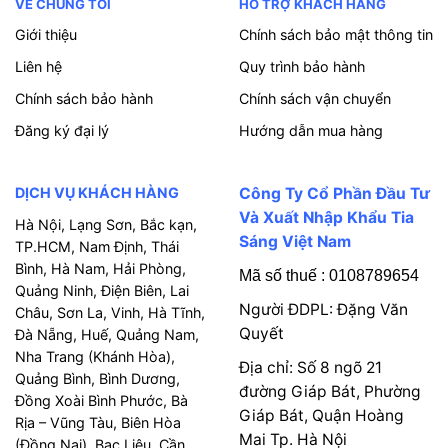
VỀ CHÚNG TÔI
HỖ TRỢ KHÁCH HÀNG
Giới thiệu
Chính sách bảo mật thông tin
Liên hệ
Quy trình bảo hành
Chính sách bảo hành
Chính sách vận chuyển
Đăng ký đại lý
Hướng dẫn mua hàng
DỊCH VỤ KHÁCH HÀNG
Công Ty Cổ Phần Đầu Tư
Và Xuất Nhập Khẩu Tia
Hà Nội, Lạng Sơn, Bắc kạn,
Sáng Việt Nam
TP.HCM, Nam Định, Thái
Bình, Hà Nam, Hải Phòng,
Mã số thuế : 0108789654
Quảng Ninh, Điện Biên, Lai
Người ĐDPL: Đặng Văn
Châu, Sơn La, Vinh, Hà Tĩnh,
Quyết
Đà Nẵng, Huế, Quảng Nam,
Nha Trang (Khánh Hòa),
Địa chỉ: Số 8 ngõ 21
Quảng Bình, Bình Dương,
đường Giáp Bát, Phường
Đồng Xoài Bình Phước, Bà
Giáp Bát, Quận Hoàng
Rịa – Vũng Tàu, Biên Hòa
Mai Tp. Hà Nội
(Đồng Nai), Bạc Liêu, Cần