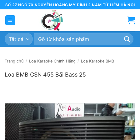
Bỏ
SỐ 27 NGÕ 70 NGUYỄN HOÀNG MỸ ĐÌNH 2 NAM TỪ LIÊM HÀ NỘI
qua
nội
dung
Tìm
kiếm:
Trang chủ
/
Loa Karaoke Chính Hãng
/
Loa Karaoke BMB
Loa BMB CSN 455 Bãi Bass 25