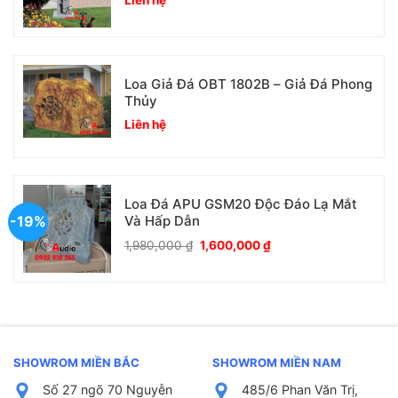
Loa Giả Đá OBT 1802B – Giả Đá Phong
Thủy
Liên hệ
Loa Đá APU GSM20 Độc Đáo Lạ Mắt
-19%
Và Hấp Dẫn
Giá
Giá
1,980,000
₫
1,600,000
₫
gốc
hiện
là:
tại
1,980,000 ₫.
là:
1,600,000 ₫.
SHOWROM MIỀN BẮC
SHOWROM MIỀN NAM
Số 27 ngõ 70 Nguyễn
485/6 Phan Văn Trị,