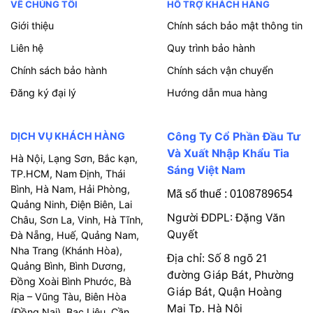
VỀ CHÚNG TÔI
HỖ TRỢ KHÁCH HÀNG
Giới thiệu
Chính sách bảo mật thông tin
Liên hệ
Quy trình bảo hành
Chính sách bảo hành
Chính sách vận chuyển
Đăng ký đại lý
Hướng dẫn mua hàng
DỊCH VỤ KHÁCH HÀNG
Công Ty Cổ Phần Đầu Tư
Và Xuất Nhập Khẩu Tia
Hà Nội, Lạng Sơn, Bắc kạn,
Sáng Việt Nam
TP.HCM, Nam Định, Thái
Bình, Hà Nam, Hải Phòng,
Mã số thuế : 0108789654
Quảng Ninh, Điện Biên, Lai
Người ĐDPL: Đặng Văn
Châu, Sơn La, Vinh, Hà Tĩnh,
Quyết
Đà Nẵng, Huế, Quảng Nam,
Nha Trang (Khánh Hòa),
Địa chỉ: Số 8 ngõ 21
Quảng Bình, Bình Dương,
đường Giáp Bát, Phường
Đồng Xoài Bình Phước, Bà
Giáp Bát, Quận Hoàng
Rịa – Vũng Tàu, Biên Hòa
Mai Tp. Hà Nội
(Đồng Nai), Bạc Liêu, Cần