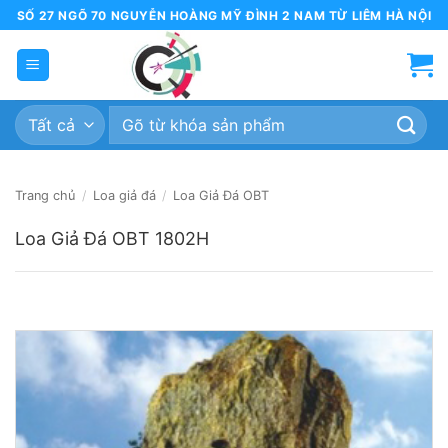
Bỏ
SỐ 27 NGÕ 70 NGUYỄN HOÀNG MỸ ĐÌNH 2 NAM TỪ LIÊM HÀ NỘI
qua
nội
dung
Tìm
kiếm:
Trang chủ
/
Loa giả đá
/
Loa Giả Đá OBT
Loa Giả Đá OBT 1802H