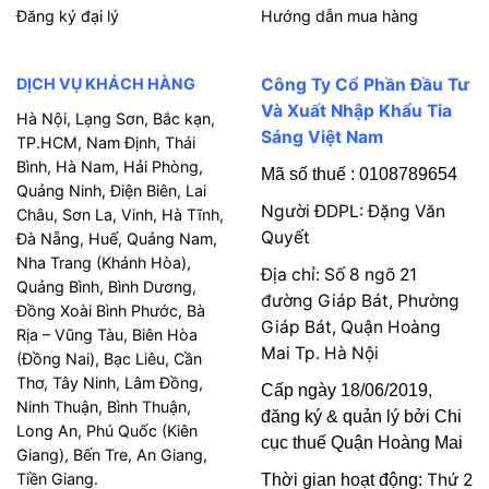
Đăng ký đại lý
Hướng dẫn mua hàng
DỊCH VỤ KHÁCH HÀNG
Công Ty Cổ Phần Đầu Tư
Và Xuất Nhập Khẩu Tia
Hà Nội, Lạng Sơn, Bắc kạn,
Sáng Việt Nam
TP.HCM, Nam Định, Thái
Bình, Hà Nam, Hải Phòng,
Mã số thuế : 0108789654
Quảng Ninh, Điện Biên, Lai
Người ĐDPL: Đặng Văn
Châu, Sơn La, Vinh, Hà Tĩnh,
Quyết
Đà Nẵng, Huế, Quảng Nam,
Nha Trang (Khánh Hòa),
Địa chỉ: Số 8 ngõ 21
Quảng Bình, Bình Dương,
đường Giáp Bát, Phường
Đồng Xoài Bình Phước, Bà
Giáp Bát, Quận Hoàng
Rịa – Vũng Tàu, Biên Hòa
Mai Tp. Hà Nội
(Đồng Nai), Bạc Liêu, Cần
Thơ, Tây Ninh, Lâm Đồng,
Cấp ngày 18/06/2019,
Ninh Thuận, Bình Thuận,
đăng ký & quản lý bởi Chi
Long An, Phú Quốc (Kiên
cục thuế Quận Hoàng Mai
Giang), Bến Tre, An Giang,
Tiền Giang.
Thứ 2
Thời gian hoạt động: