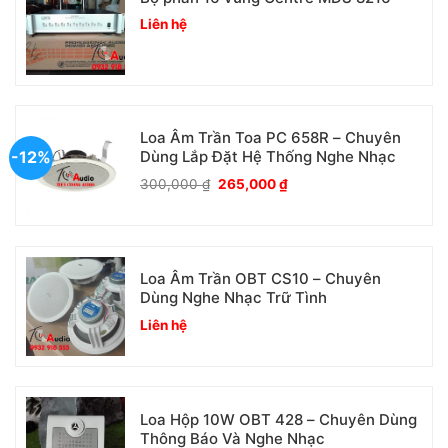
Liên hệ
Loa Âm Trần Toa PC 658R – Chuyên
-12%
Dùng Lắp Đặt Hệ Thống Nghe Nhạc
Giá
Giá
300,000
₫
265,000
₫
gốc
hiện
là:
tại
300,000 ₫.
là:
265,000 ₫.
Loa Âm Trần OBT CS10 – Chuyên
Dùng Nghe Nhạc Trữ Tình
Liên hệ
Loa Hộp 10W OBT 428 – Chuyên Dùng
Thông Báo Và Nghe Nhạc