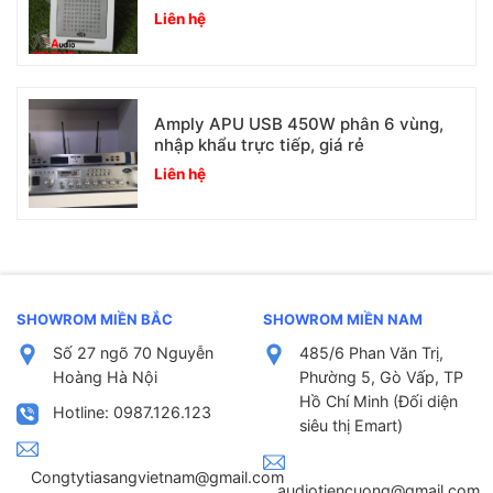
Liên hệ
Amply APU USB 450W phân 6 vùng,
nhập khẩu trực tiếp, giá rẻ
Liên hệ
SHOWROM MIỀN BẮC
SHOWROM MIỀN NAM
Số 27 ngõ 70 Nguyễn
485/6 Phan Văn Trị,
Hoàng Hà Nội
Phường 5, Gò Vấp, TP
Hồ Chí Minh (Đối diện
Hotline: 0987.126.123
siêu thị Emart)
Congtytiasangvietnam@gmail.com
audiotiencuong@gmail.com