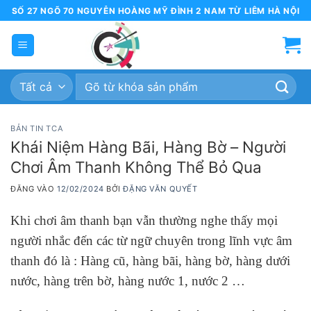
Bỏ
SỐ 27 NGÕ 70 NGUYỄN HOÀNG MỸ ĐÌNH 2 NAM TỪ LIÊM HÀ NỘI
qua
nội
dung
Tìm
kiếm:
BẢN TIN TCA
Khái Niệm Hàng Bãi, Hàng Bờ – Người
Chơi Âm Thanh Không Thể Bỏ Qua
ĐĂNG VÀO
12/02/2024
BỞI
ĐẶNG VĂN QUYẾT
Khi chơi âm thanh bạn vẫn thường nghe thấy mọi
người nhắc đến các từ ngữ chuyên trong lĩnh vực âm
thanh đó là : Hàng cũ, hàng bãi, hàng bờ, hàng dưới
nước, hàng trên bờ, hàng nước 1, nước 2 …