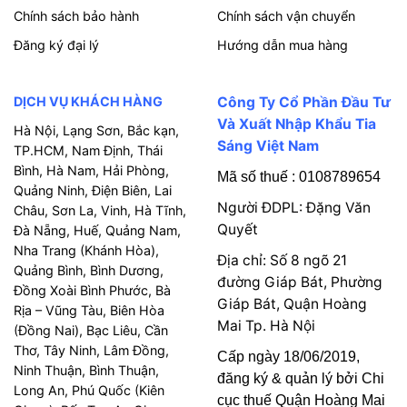
Chính sách bảo hành
Chính sách vận chuyển
Đăng ký đại lý
Hướng dẫn mua hàng
DỊCH VỤ KHÁCH HÀNG
Công Ty Cổ Phần Đầu Tư
Và Xuất Nhập Khẩu Tia
Hà Nội, Lạng Sơn, Bắc kạn,
Sáng Việt Nam
TP.HCM, Nam Định, Thái
Bình, Hà Nam, Hải Phòng,
Mã số thuế : 0108789654
Quảng Ninh, Điện Biên, Lai
Người ĐDPL: Đặng Văn
Châu, Sơn La, Vinh, Hà Tĩnh,
Quyết
Đà Nẵng, Huế, Quảng Nam,
Nha Trang (Khánh Hòa),
Địa chỉ: Số 8 ngõ 21
Quảng Bình, Bình Dương,
đường Giáp Bát, Phường
Đồng Xoài Bình Phước, Bà
Giáp Bát, Quận Hoàng
Rịa – Vũng Tàu, Biên Hòa
Mai Tp. Hà Nội
(Đồng Nai), Bạc Liêu, Cần
Thơ, Tây Ninh, Lâm Đồng,
Cấp ngày 18/06/2019,
Ninh Thuận, Bình Thuận,
đăng ký & quản lý bởi Chi
Long An, Phú Quốc (Kiên
cục thuế Quận Hoàng Mai